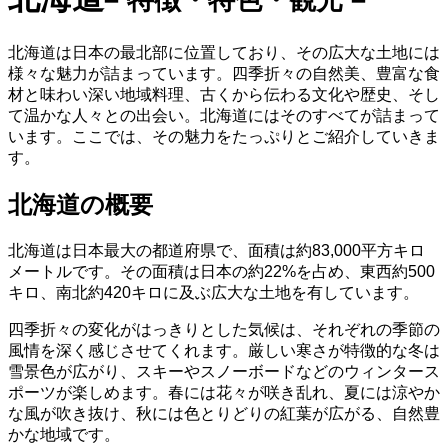
– 特徴・特色・観光 –
北海道は日本の最北部に位置しており、その広大な土地には
様々な魅力が詰まっています。四季折々の自然美、豊富な食
材と味わい深い地域料理、古くから伝わる文化や歴史、そし
て温かな人々との出会い。北海道にはそのすべてが詰まって
います。ここでは、その魅力をたっぷりとご紹介していきま
す。
北海道の概要
北海道は日本最大の都道府県で、面積は約83,000平方キロ
メートルです。その面積は日本の約22%を占め、東西約500
キロ、南北約420キロに及ぶ広大な土地を有しています。
四季折々の変化がはっきりとした気候は、それぞれの季節の
風情を深く感じさせてくれます。厳しい寒さが特徴的な冬は
雪景色が広がり、スキーやスノーボードなどのウィンタース
ポーツが楽しめます。春には花々が咲き乱れ、夏には涼やか
な風が吹き抜け、秋には色とりどりの紅葉が広がる、自然豊
かな地域です。